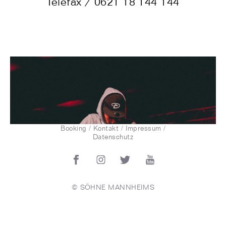
Telefax / 0621 18 144 144
Booking
Kontakt
Impressum
/
/
/
Datenschutz
© SÖHNE MANNHEIMS